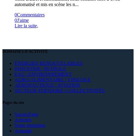
automatisé et mis en scène les n...
0
Commentaires
0
J'aime
Lire la suite,
DOMAINES D’ACTIVITÉ
ÉNERGIES RENOUVELABLES
INDUSTRIE / PETROLE
EAU / ENVIRONNEMENT
AGRO-ALIMENTAIRE / VINICOLE
AÉRONAUTIQUE / AVIATION
SECTEUR TERTIAIRE / COLLECTIVITÉS
Pages du site
Savoir-Faire
Activités
Notre entreprise
Actualité