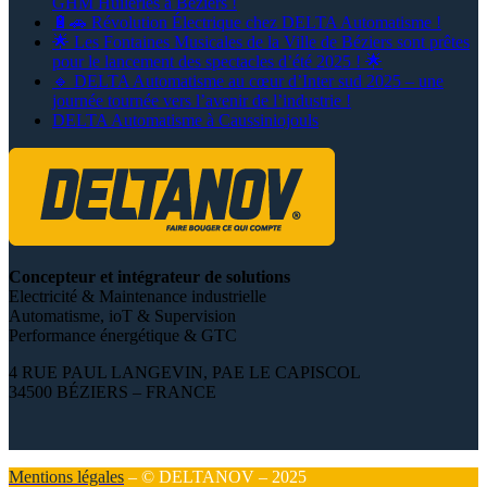
GHM Huileries à Béziers !
🔋🚗 Révolution Électrique chez DELTA Automatisme !
🌟 Les Fontaines Musicales de la Ville de Béziers sont prêtes
pour le lancement des spectacles d’été 2025 ! 🌟
🔹 DELTA Automatisme au cœur d’Inter sud 2025 – une
journée tournée vers l’avenir de l’industrie !
DELTA Automatisme à Caussiniojouls
Concepteur et intégrateur de solutions
Electricité & Maintenance industrielle
Automatisme, ioT & Supervision
Performance énergétique & GTC
4 RUE PAUL LANGEVIN, PAE LE CAPISCOL
34500 BÉZIERS – FRANCE
Mentions légales
– © DELTANOV – 2025