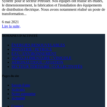
Systèm' pour le secteur Pétrolier. Nos équipes ont réalisé les études,
le dimensionnement, la fabrication et l'installation des équipements
de distribution électrique. Nous avons notamment réalisé un poste de
transformation...
6 mai 2021
Lire la suite,
DOMAINES D’ACTIVITÉ
ÉNERGIES RENOUVELABLES
INDUSTRIE / PETROLE
EAU / ENVIRONNEMENT
AGRO-ALIMENTAIRE / VINICOLE
AÉRONAUTIQUE / AVIATION
SECTEUR TERTIAIRE / COLLECTIVITÉS
Pages du site
Savoir-Faire
Activités
Notre entreprise
Actualité
Contact