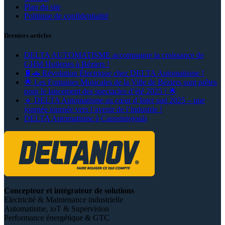
Plan du site
Politique de confidentialité
Derniers articles
DELTA AUTOMATISME accompagne la croissance de
GHM Huileries à Béziers !
🔋🚗 Révolution Électrique chez DELTA Automatisme !
🌟 Les Fontaines Musicales de la Ville de Béziers sont prêtes
pour le lancement des spectacles d’été 2025 ! 🌟
🔹 DELTA Automatisme au cœur d’Inter sud 2025 – une
journée tournée vers l’avenir de l’industrie !
DELTA Automatisme à Caussiniojouls
Concepteur et intégrateur de solutions
Electricité & Maintenance industrielle
Automatisme, ioT & Supervision
Performance énergétique & GTC