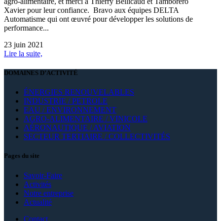
agro-alimentaire, et merci à Thierry Bellicaud et Tamborero
Xavier pour leur confiance. Bravo aux équipes DELTA
Automatisme qui ont œuvré pour développer les solutions de
performance...
23 juin 2021
Lire la suite,
DOMAINES D’ACTIVITÉ
ÉNERGIES RENOUVELABLES
INDUSTRIE / PETROLE
EAU / ENVIRONNEMENT
AGRO-ALIMENTAIRE / VINICOLE
AÉRONAUTIQUE / AVIATION
SECTEUR TERTIAIRE / COLLECTIVITÉS
Pages du site
Savoir-Faire
Activités
Notre entreprise
Actualité
Contact