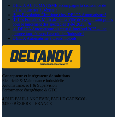
DELTA AUTOMATISME accompagne la croissance de
GHM Huileries à Béziers !
🔋🚗 Révolution Électrique chez DELTA Automatisme !
🌟 Les Fontaines Musicales de la Ville de Béziers sont prêtes
pour le lancement des spectacles d’été 2025 ! 🌟
🔹 DELTA Automatisme au cœur d’Inter sud 2025 – une
journée tournée vers l’avenir de l’industrie !
DELTA Automatisme à Caussiniojouls
Concepteur et intégrateur de solutions
Electricité & Maintenance industrielle
Automatisme, ioT & Supervision
Performance énergétique & GTC
4 RUE PAUL LANGEVIN, PAE LE CAPISCOL
34500 BÉZIERS – FRANCE