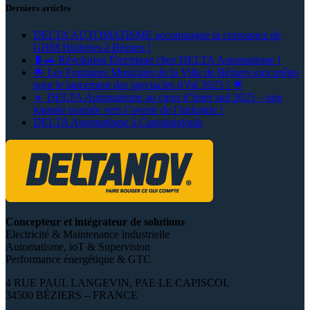
Derniers articles
DELTA AUTOMATISME accompagne la croissance de
GHM Huileries à Béziers !
🔋🚗 Révolution Électrique chez DELTA Automatisme !
🌟 Les Fontaines Musicales de la Ville de Béziers sont prêtes
pour le lancement des spectacles d’été 2025 ! 🌟
🔹 DELTA Automatisme au cœur d’Inter sud 2025 – une
journée tournée vers l’avenir de l’industrie !
DELTA Automatisme à Caussiniojouls
Concepteur et intégrateur de solutions
Electricité & Maintenance industrielle
Automatisme, ioT & Supervision
Performance énergétique & GTC
4 RUE PAUL LANGEVIN, PAE LE CAPISCOL
34500 BÉZIERS – FRANCE